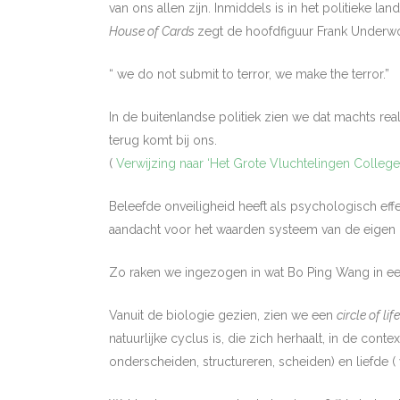
van ons allen zijn. Inmiddels is in het politieke l
House of Cards
zegt de hoofdfiguur Frank Underw
“ we do not submit to terror, we make the terror.”
In de buitenlandse politiek zien we dat machts r
terug komt bij ons.
(
Verwijzing naar ‘Het Grote Vluchtelingen College
Beleefde onveiligheid heeft als psychologisch effe
aandacht voor het waarden systeem van de eige
Zo raken we ingezogen in wat Bo Ping Wang in een
Vanuit de biologie gezien, zien we een
circle of life
natuurlijke cyclus is, die zich herhaalt, in de cont
onderscheiden, structureren, scheiden) en liefde 