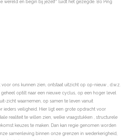
 wereld en begin bij jezelf” luidt het gezegde. Bo Ping
oor ons kunnen zien, ontstaat uitzicht op op-nieuw , d.w.z.
t geheel optilt naar een nieuwe cyclus, op een hoger level
uit-zicht waarnemen, op samen te leven vanuit
eders veiligheid. Hier ligt een grote opdracht voor
e realiteit te willen zien, welke vraagstukken , structurele
toekomst keuzes te maken. Dan kan regie genomen worden
onze samenleving binnen onze grenzen in wederkerigheid,