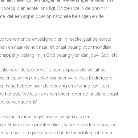
het niet meer kunnen dragen en we verlangen ervaren naar
orbij is en achter ons ligt. Dit zien we in de brexit in
e, dat een appel doet op nationale belangen en de
 we toenemende onveiligheid en in reactie gaat de eerste
n en naar kleiner; naar nationaal belang voor mondiaal
appelijk belang, mijn God belangrijker dan jouw God, etc.
antie voor de toekomst” is een uitspraak die we uit de
ess en spanning en zeker wanneer we die als bedreigend
n en hang hebben naar de beleving en ervaring van : toen
e het was. We laten ons dan leiden door de ontstane angst,
chte raadgever is” .
 niveau ervaren angst, waarin we 9/11 als een
nger sluimerende problematiek , vanuit meerdere oorzaken
eer dan ooit zijn gaan ervaren dat de mondiale problemen