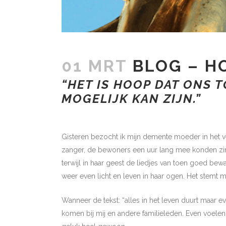
01 MRT
BLOG – H
“HET IS HOOP DAT ONS 
MOGELIJK KAN ZIJN.”
Gisteren bezocht ik mijn demente moeder in het ve
zanger, de bewoners een uur lang mee konden zing
terwijl in haar geest de liedjes van toen goed bewaa
weer even licht en leven in haar ogen. Het stemt m
Wanneer de tekst: “alles in het leven duurt maar e
komen bij mij en andere familieleden. Even voel