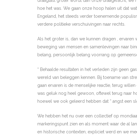
draaglast groter wordt dan onze draagkracht, we 
hoe het was. We gaan onze hoop halen uit dat wat vo
Engeland, het steeds verder toenemende populism
verdere politieke verschuivingen naar rechts.
Als het groter is, dan we kunnen dragen , ervaren
beweging van mensen en samenlevingen naar binne
belang, persoonlijk belang voorrang op gemeensch
“ Behaalde resultaten in het verleden zijn geen gar
wereld van beleggen kennen. Bij toename van str
gaan ervaren is de menselijke reactie, terug wille
was geluk nog heel gewoon, oftewel terug naar ho
hoewel we ook geleerd hebben dat “ angst een sle
We hebben het nu over een collectief op mondiaal
markeringspunt zien en als moment waar de al la
en historische contexten, expliciet werd en we m