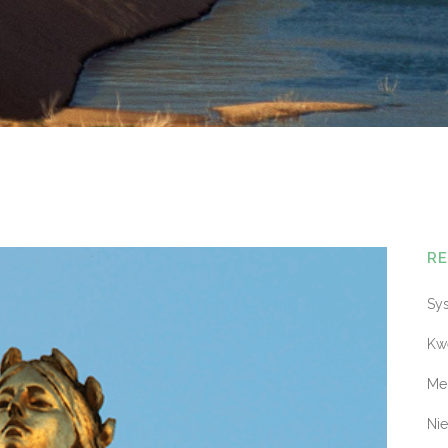
R
Sy
Kwe
Me
Ni