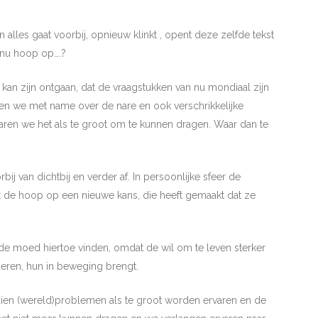
en alles gaat voorbij, opnieuw klinkt , opent deze zelfde tekst
 nu hoop op….?
an zijn ontgaan, dat de vraagstukken van nu mondiaal zijn
ren we met name over de nare en ook verschrikkelijke
varen we het als te groot om te kunnen dragen. Waar dan te
ij van dichtbij en verder af. In persoonlijke sfeer de
et de hoop op een nieuwe kans, die heeft gemaakt dat ze
de moed hiertoe vinden, omdat de wil om te leven sterker
eren, hun in beweging brengt.
ndien (wereld)problemen als te groot worden ervaren en de