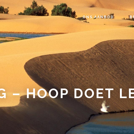
ONS AANBOD
B
G – HOOP DOET L