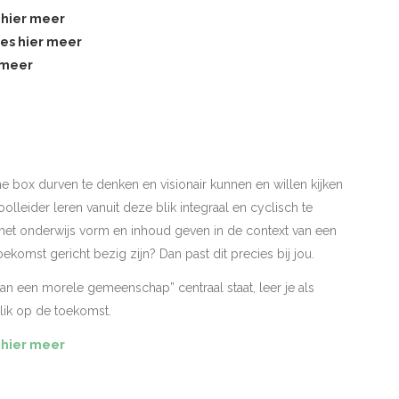
 hier meer
ees hier meer
 meer
the box durven te denken en visionair kunnen en willen kijken
olleider leren vanuit deze blik integraal en cyclisch te
 het onderwijs vorm en inhoud geven in de context van een
komst gericht bezig zijn? Dan past dit precies bij jou.
n een morele gemeenschap” centraal staat, leer je als
blik op de toekomst.
 hier meer