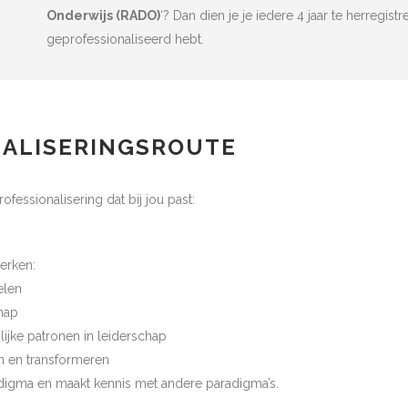
Onderwijs (RADO)
‘? Dan dien je je iedere 4 jaar te herregist
geprofessionaliseerd hebt.
NALISERINGSROUTE
ofessionalisering dat bij jou past:
erken:
elen
chap
lijke patronen in leiderschap
ren en transformeren
radigma en maakt kennis met andere paradigma’s.