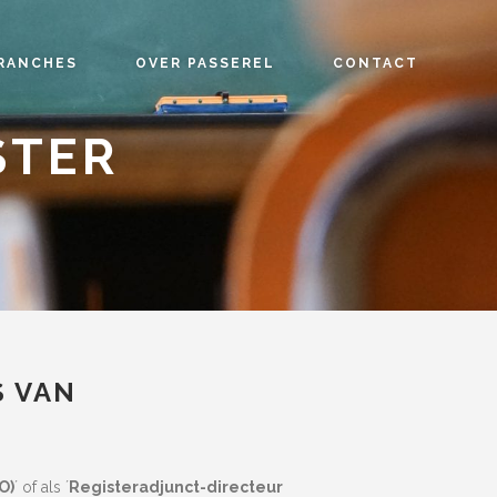
RANCHES
OVER PASSEREL
CONTACT
STER
S VAN
O)
´ of als ´
Registeradjunct-directeur