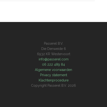
Passerel B.V.
Die Denweide 6
6932 KR Westervoort
info@passerel.com
06 222 489 84
Algemene voorwaarden
Privacy statement
Klachtenprocedure
Copyright Passerel B.V. 2026