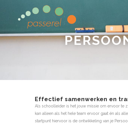
PERSOON
Effectief samenwerken en tr
Als schoolleider is het jouw missie om ervoor te z
kan alleen als het hele team ervoor gaat én als al
startpunt hiervoor is de ontwikkeling van je Persoo