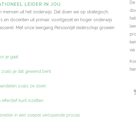
De
TIONEEL LEIDER IN JOU
do
n mensen uit het onderwijs. Dat doen we op strategisch,
het
rs en docenten uit primair, voortgezet en hoger onderwijs
le
Passerel. Met onze leergang
Persoonlijk leiderschap
groeien
pr
kan
via
or je gaat
Ko
her
zoals je dat gewend bent
handelen zoals ze doen
effectief kunt inzetten
n sneller in een soepel verlopende proces