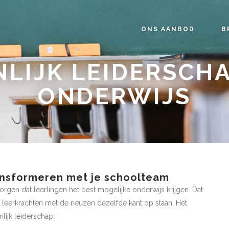
ONS AANBOD
B
LIJK LEIDERSCHA
ONDERWIJS
ansformeren met je schoolteam
orgen dat leerlingen het best mogelijke onderwijs krijgen. Dat
le leerkrachten met de neuzen dezelfde kant op staan. Het
nlijk leiderschap: