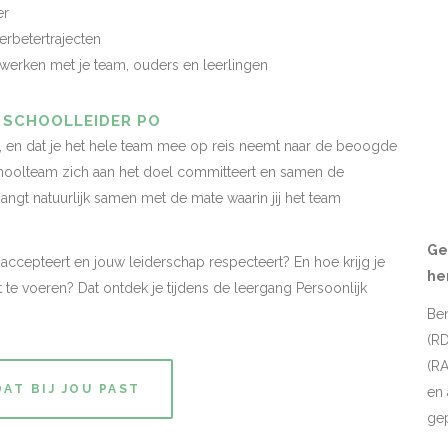
er
rbetertrajecten
ken met je team, ouders en leerlingen
N SCHOOLLEIDER PO
t, en dat je het hele team mee op reis neemt naar de beoogde
choolteam zich aan het doel committeert en samen de
hangt natuurlijk samen met de mate waarin jij het team
Ge
 accepteert en jouw leiderschap respecteert? En hoe krijg je
he
 te voeren? Dat ontdek je tijdens de leergang Persoonlijk
Ben
(RD
(RA
AT BIJ JOU PAST
en 
gep