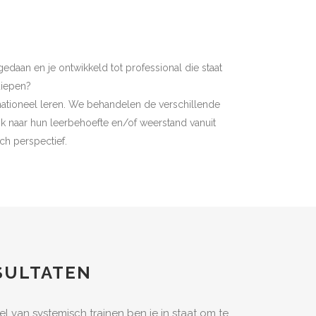
gedaan en je ontwikkeld tot professional die staat
diepen?
rmationeel leren. We behandelen de verschillende
k naar hun leerbehoefte en/of weerstand vanuit
ch perspectief.
SULTATEN
l van systemisch trainen ben je in staat om te