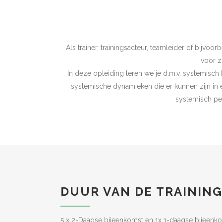
Als trainer, trainingsacteur, teamleider of bijvo
voor z
In deze opleiding leren we je d.m.v. systemisch
systemische dynamieken die er kunnen zijn in 
systemisch per
DUUR VAN DE TRAININ
5 x 2-Daagse bijeenkomst en 1x 1-daagse bijeenk