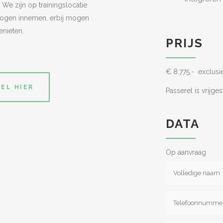
We zijn op trainingslocatie
mogen innemen, erbij mogen
enieten.
PRIJS
€ 8.775,- exclus
EL HIER
Passerel is vrijg
DATA
Op aanvraag