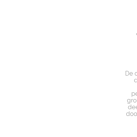
De o
d
pe
gro
dee
doo