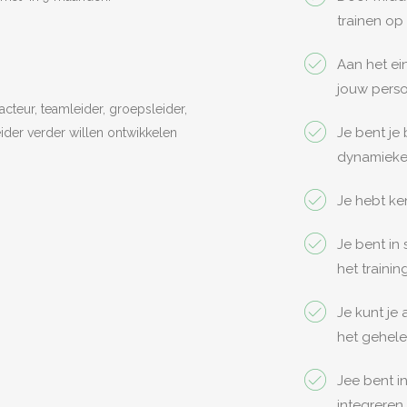
trainen op
Aan het ei
jouw perso
acteur, teamleider, groepsleider,
Je bent je
ider verder willen ontwikkelen
dynamieken
Je hebt ke
Je bent in 
het traini
Je kunt je
het gehele
Jee bent i
integreren