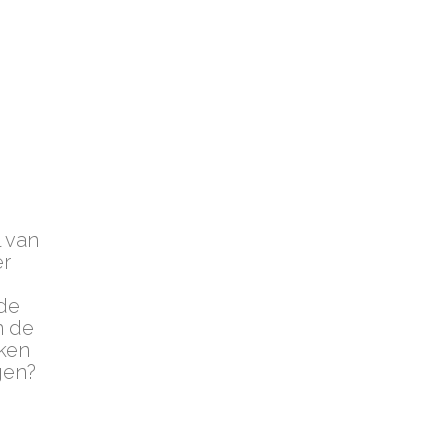
n
l van
er
 de
n de
nken
gen?