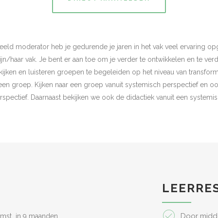
orbeeld moderator heb je gedurende je jaren in het vak veel ervaring op
ijn/haar vak. Je bent er aan toe om je verder te ontwikkelen en te ver
 kijken en luisteren groepen te begeleiden op het niveau van transfo
een groep. Kijken naar een groep vanuit systemisch perspectief en oo
spectief. Daarnaast bekijken we ook de didactiek vanuit een systemis
G
LEERRE
Door midde
omst in 9 maanden.