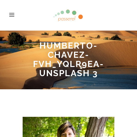
HUMBERTO-
CHAVEZ-
FVH_YQLR9EA-
UNSPLASH 3