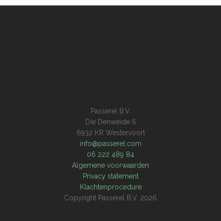
Passerel B.V.
Die Denweide 6
6932 KR Westervoort
info@passerel.com
06 222 489 84
Algemene voorwaarden
Privacy statement
Klachtenprocedure
Copyright Passerel B.V. 2026