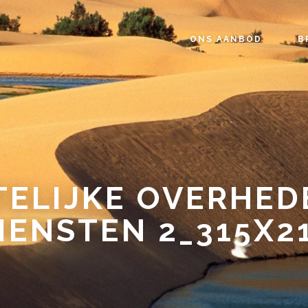
ONS AANBOD
B
ELIJKE OVERHED
IENSTEN 2_315X2