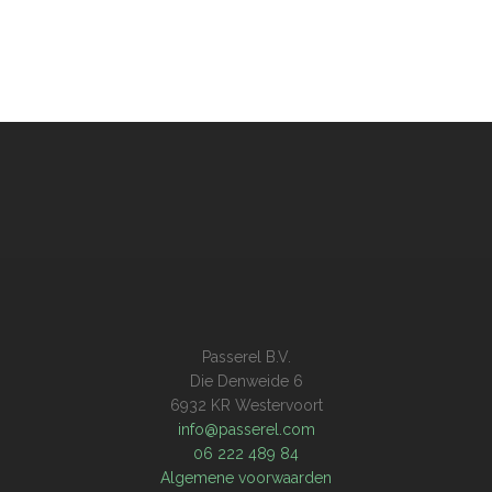
Passerel B.V.
Die Denweide 6
6932 KR Westervoort
info@passerel.com
06 222 489 84
Algemene voorwaarden