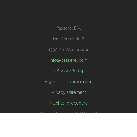
Passerel B.V.
Die Denweide 6
6932 KR Westervoort
info@passerel.com
06 222 489 84
Algemene voorwaarden
Privacy statement
Klachtenprocedure
Copyright Passerel B.V. 2026